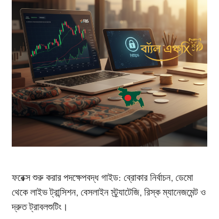
ফরেক্স শুরু করার পদক্ষেপবদ্ধ গাইড: ব্রোকার নির্বাচন, ডেমো
থেকে লাইভ ট্রান্সিশন, বেসলাইন স্ট্র্যাটেজি, রিস্ক ম্যানেজমেন্ট ও
দ্রুত ট্রাবলশুটিং।